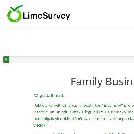
Sie haben % dieser Umfrage fertiggestellt.
%
Family Busine
Dārgie dalībnieki,
Paldies, ka veltījāt laiku, lai piedalītos "Erasmus+" pr
interesē un sniedz būtisku ieguldījumu turpmāko mā
personīgais viedoklis, tāpēc nav "pareizo" vai "nepareizo
viedokli.