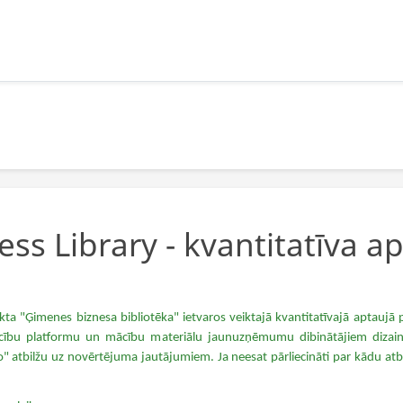
ss Library - kvantitatīva ap
ojekta "Ģimenes biznesa bibliotēka" ietvaros veiktajā kvantitatīvajā aptaujā
cību platformu un mācību materiālu jaunuzņēmumu dibinātājiem dizain
" atbilžu uz novērtējuma jautājumiem. Ja neesat pārliecināti par kādu atbild