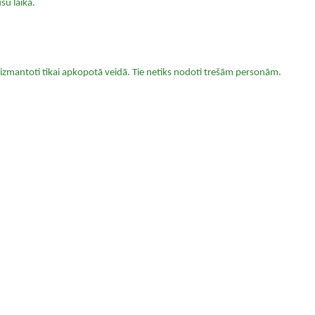
ūsu laika.
un izmantoti tikai apkopotā veidā. Tie netiks nodoti trešām personām.