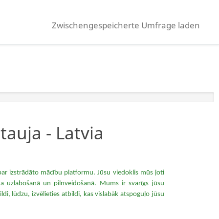
Zwischengespeicherte Umfrage laden
tauja - Latvia
 par izstrādāto mācību platformu. Jūsu viedoklis mūs ļoti
a uzlabošanā un pilnveidošanā. Mums ir svarīgs jūsu
i, lūdzu, izvēlieties atbildi, kas vislabāk atspoguļo jūsu