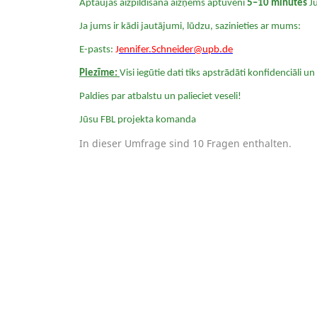
Aptaujas aizpildīšana aizņems aptuveni
5–10 minūtes
J
Ja jums ir kādi jautājumi, lūdzu, sazinieties ar mums:
E-pasts:
J
ennifer.Schneider@upb.de
Piezīme:
Visi iegūtie dati tiks apstrādāti konfidenciāli 
Paldies par atbalstu un palieciet veseli!
Jūsu FBL projekta komanda
In dieser Umfrage sind 10 Fragen enthalten.