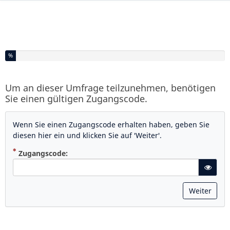
Sie haben % dieser Umfrage fertiggestellt.
%
Um an dieser Umfrage teilzunehmen, benötigen
Sie einen gültigen Zugangscode.
Wenn Sie einen Zugangscode erhalten haben, geben Sie
diesen hier ein und klicken Sie auf 'Weiter'.
( Zwingend notwendig )
Zugangscode:
gT("Sho
Weiter